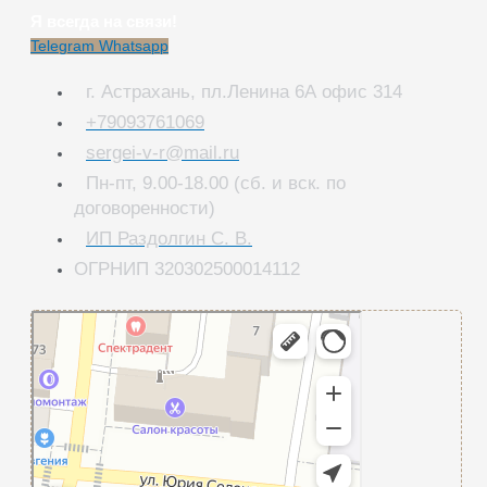
Я всегда на связи!
Telegram
Whatsapp
г. Астрахань, пл.Ленина 6А офис 314
+79093761069
sergei-v-r@mail.ru
Пн-пт, 9.00-18.00 (сб. и вск. по
договоренности)
ИП Раздолгин С. В.
ОГРНИП 320302500014112
ИП Раздолгин С. В.
Юридические услуги в Астрахани
Адвокаты в Астрахани